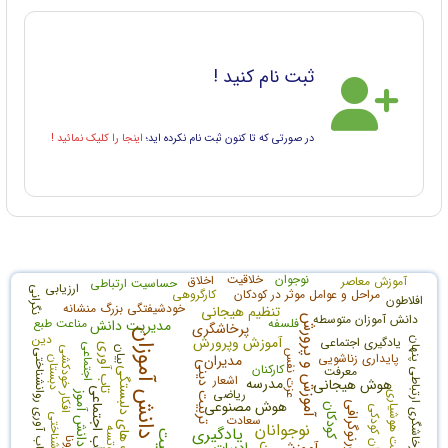
ثبت نام کنید !
در صورتی که تا کنون ثبت نام نکرده اید؛
اینجا را کلیک نمائید !
نوجوان
خلاقیت
اخلاق
آموزش معاصر
حساسیت ارتباطی
ارزیابی
نگرانی
مراحل و عوامل موثر در کودکان
کارگروهی
افلاطون
خودشیفتگی بزرگ منشانه
تنظیم هیجانی
دانش آموزان متوسطه
آموزش و پرورش
فلسفه
مناعت طبع
مدیریت دانش
پرخاشگری
دانش آموزان
دین
آموزش وپرورش
یادگیری اجتماعی
پرخاشگری ارتباطی پنهان
تاب آوری
اجتماعی
افکار خودکشی
بیان
تاب آوری روانشناختی
عزت نفس
پایداری زناشویی
مدیران
دبستان
تربیت دینی
کارکنان
معرفت
سبک های دلبستگی
اشعار
مدرسه
هوش هیجانی
اضطراب اجتماعی
ریاضی
دانش آموز
هوش مصنوعی
پورنوگرافی
کودکان
سعادت
نوجوانان
یادگیری
لائوتسه
تربیت
کرونا
آموزش
ادبیات